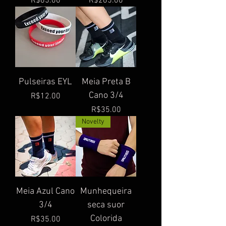
R$65.00
R$265.00
Pulseiras EYL
Meia Preta B
Cano 3/4
Price
R$12.00
Price
R$35.00
Novelty
Meia Azul Cano
Munhequeira
3/4
seca suor
Colorida
Price
R$35.00