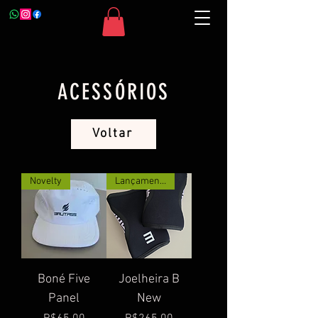
ACESSÓRIOS
Voltar
Novelty
Lançamento
Boné Five
Joelheira B
Panel
New
Price
Price