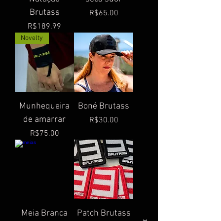
Brutass
Price
R$65.00
Price
R$189.99
Novelty
Munhequeira
Boné Brutass
de amarrar
Price
R$30.00
Price
R$75.00
Meia Branca
Patch Brutass