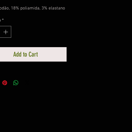
odão, 18% poliamida, 3% elastano
ras fibras
y
*
 Único
Add to Cart