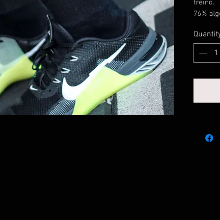
treino.
76% alg
e 3% out
Quantit
Tamanho