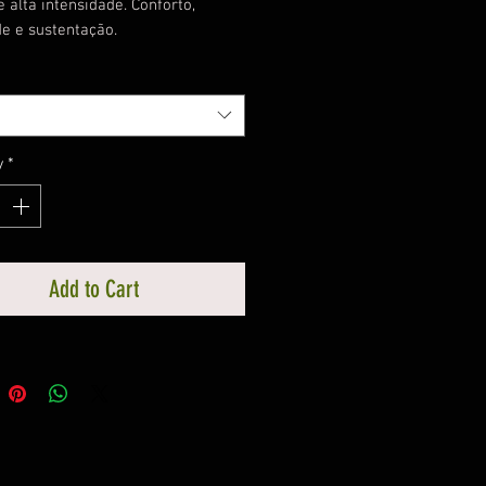
e alta intensidade. Conforto,
e e sustentação.
y
*
Add to Cart