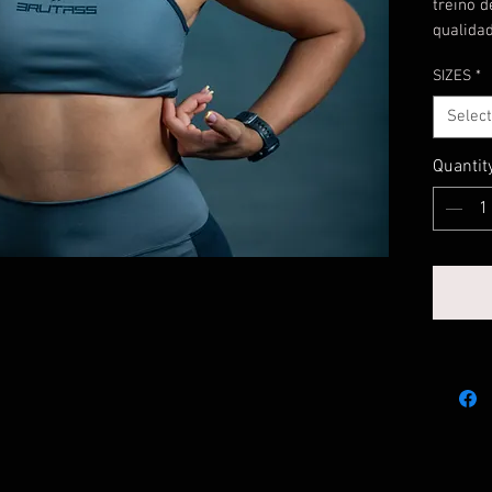
treino d
qualidad
SIZES
*
Select
Quantit