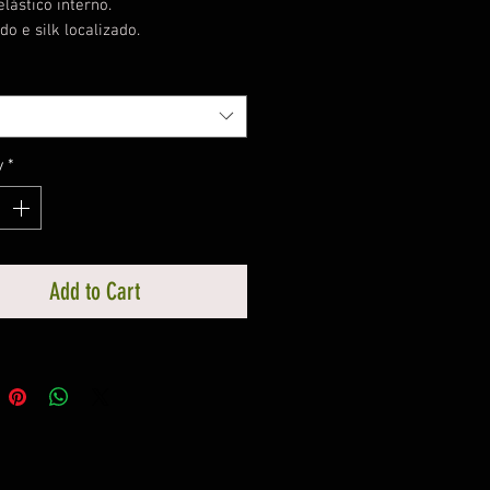
elástico interno.
o e silk localizado.
y
*
Add to Cart