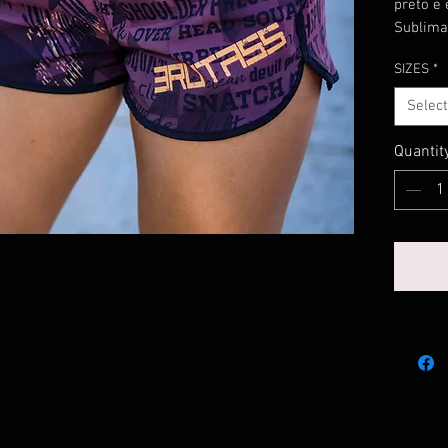
preto e 
Sublimad
SIZES
*
Select
Quantit