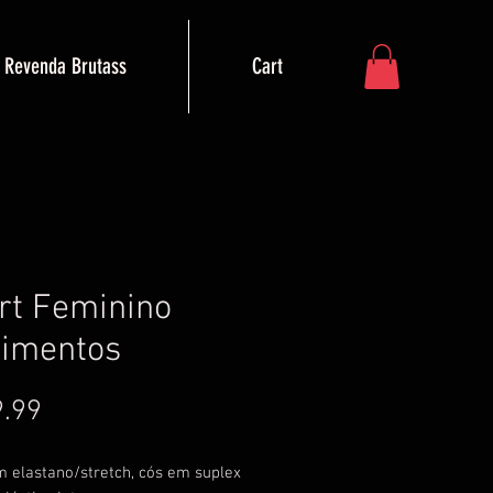
Revenda Brutass
Cart
rt Feminino
imentos
Price
.99
m elastano/stretch, cós em suplex