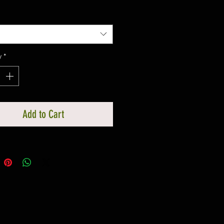
y
*
Add to Cart