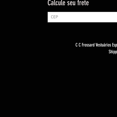
Calcule seu frete
C C Frossard Vestuários Esp
Shipp