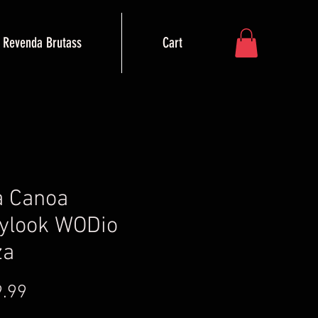
Revenda Brutass
Cart
a Canoa
ylook WODio
za
Price
.99