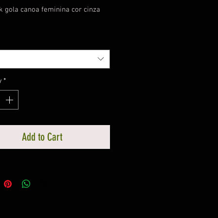
k gola canoa feminina cor cinza
y
*
Add to Cart