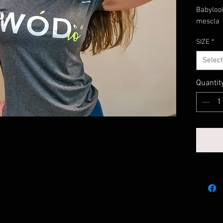
Babyloo
mescla
SIZE
*
Select
Quantit