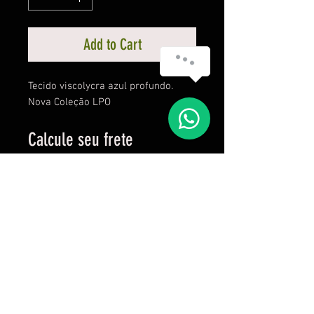
Add to Cart
Tecido viscolycra azul profundo.
Nova Coleção LPO
Calcule seu frete
Calcular
Proudly created by Brutass since 2016
C C Frossard Vestuários Esportivos- R.
Professor Telmo de Souza Torres, 255, room