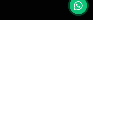
Proudly created by Brutass since 2016
C C Frossard Vestuários Esportivos- R.
Professor Telmo de Souza Torres, 255, room
613 - Vila Velha - ES - CNPJ:
38.297.893
/
0001-51
Shipping the next business day after purchase!
Custom products, 20 days after purchase.
vendas@brutass.com
Política de Privacidade